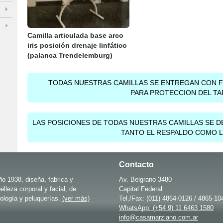
Camilla articulada base arco
iris posición drenaje linfático
(palanca Trendelemburg)
TODAS NUESTRAS CAMILLAS SE ENTREGAN CON F
PARA PROTECCION DEL TA
LAS POSICIONES DE TODAS NUESTRAS CAMILLAS SE D
TANTO EL RESPALDO COMO L
Contacto
o 1938, diseña, fabrica y
Av. Belgrano 3480
elleza corporal y facial, de
Capital Federal
ología y peluquerías.
(ver más)
Tel./Fax: (011) 4864-0126 / 4865-10
WhatsApp: (+54 9) 11 6463 1580
info@casamarziano.com.ar