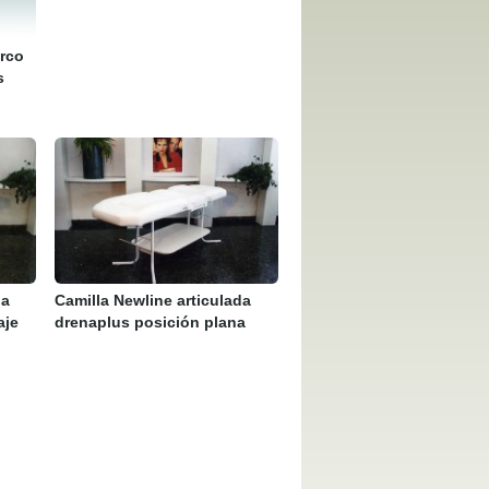
arco
s
da
Camilla Newline articulada
aje
drenaplus posición plana