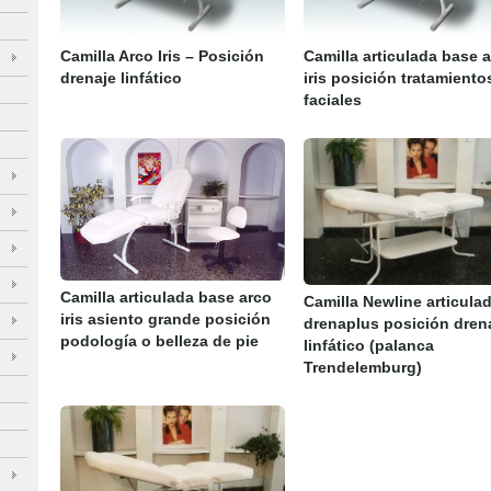
Camilla Arco Iris – Posición
Camilla articulada base 
drenaje linfático
iris posición tratamiento
faciales
Camilla articulada base arco
Camilla Newline articula
iris asiento grande posición
drenaplus posición dren
podología o belleza de pie
linfático (palanca
Trendelemburg)